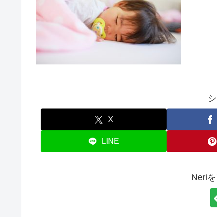
シ
X
LINE
Ner