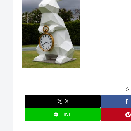
シ
X
LINE