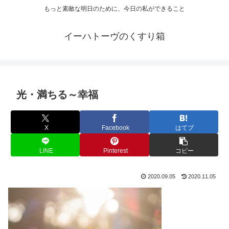
もっと素敵な明日のために、今日の私ができること
イーハトーヴのくすり箱
光・満ちる～幸福
X
Facebook
はてブ
LINE
Pinterest
コピー
2020.09.05
2020.11.05