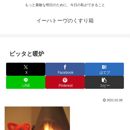
もっと素敵な明日のために、今日の私ができること
イーハトーヴのくすり箱
ピッタと暖炉
X
Facebook
はてブ
LINE
Pinterest
コピー
2021.01.08