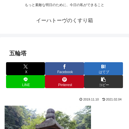
もっと素敵な明日のために、今日の私ができること
イーハトーヴのくすり箱
五輪塔
X
Facebook
はてブ
LINE
Pinterest
コピー
2019.11.10
2021.02.04