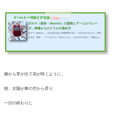
イーハトーヴのくすり箱
1 User
ダルマ（使命・dharma）の意味とアーユルヴェー
ダ…神様からのドリルの進め方
ダルマ（dharum）…それは法であり自然摂理であり、その人がその人らしく輝く
ための「使命」。アーユルヴェーダはもともと、人がダルマを行い「有益な人生
を送る」ための大切な知識です。健康で幸せな人生を彩る、人それぞれの大切な
「ダルマ」。今回はそんなダルマについてご紹介します。【にゃーゆるヴェー
ダ】
種から芽が出て花が咲くように。
朝、太陽が東の空から昇り、
一日の終わりに