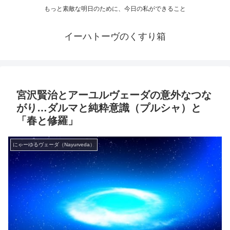
もっと素敵な明日のために、今日の私ができること
イーハトーヴのくすり箱
宮沢賢治とアーユルヴェーダの意外なつな
がり…ダルマと純粋意識（プルシャ）と
「春と修羅」
にゃーゆるヴェーダ（Nayurveda）