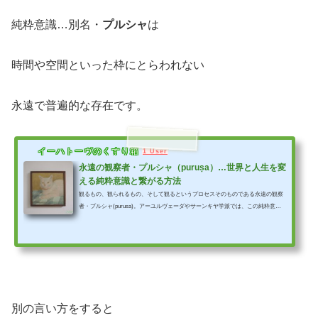
純粋意識…別名・
プルシャ
は
時間や空間といった枠にとらわれない
永遠で普遍的な存在です。
イーハトーヴのくすり箱
1 User
永遠の観察者・プルシャ（puruṣa）…世界と人生を変
える純粋意識と繋がる方法
観るもの、観られるもの、そして観るというプロセスそのものである永遠の観察
者・プルシャ(purusa)。アーユルヴェーダやサーンキヤ学派では、この純粋意識
(普遍意識・宇宙意識)との繋がりこそが、真の人生を生きる為に一番大切な
鍵…。ヨガや瞑想(マインドフルネス)の本当の意味・意義とは！？【にゃーゆる
ヴェーダ】
別の言い方をすると