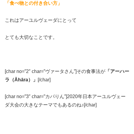
「食べ物との付き合い方」
これはアーユルヴェーダにとって
とても大切なことです。
[char no=”2″ char=”ヴァータさん”]その食事法が
「アーハー
ラ（Āhāra）」
[/char]
[char no=”3″ char=”カパりん”]2020年日本アーユルヴェー
ダ大会の大きなテーマでもあるのね♪[/char]