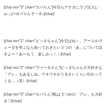
[char no=”3″ char=”カパりん”]今日もアナタにラブ注入(｡･
ω･｡)ﾉ♡カパりんでーす♪[/char]
[char no=”1″ char=”ピッタちゃん”]今日はね～、アーユルヴ
ェーダを学ぶなら知っておきたい３つの「あ」について話
すよー！あーもう、楽しみっ！！[/char]
[char no=”2″ char=”ヴァータさん”]ピッタちゃんが大好きな
「アレ」もあるしね…ウキウキがうるさいくらい伝わって
くる…（笑）[/char]
[char no=”3″ char=”カパりん”]私は３つめの「アレ」も大好
き♡[/char]