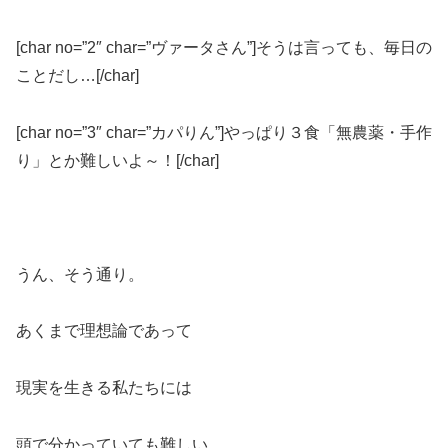
[char no=”2″ char=”ヴァータさん”]そうは言っても、毎日の
ことだし…[/char]
[char no=”3″ char=”カパりん”]やっぱり３食「無農薬・手作
り」とか難しいよ～！[/char]
うん、そう通り。
あくまで理想論であって
現実を生きる私たちには
頭で分かっていても難しい…