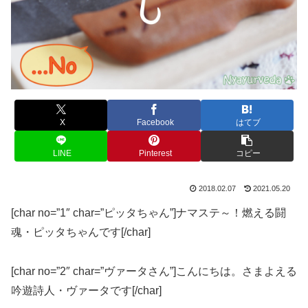
X
Facebook
はてブ
LINE
Pinterest
コピー
2018.02.07
2021.05.20
[char no=”1″ char=”ピッタちゃん”]ナマステ～！燃える闘
魂・ピッタちゃんです[/char]
[char no=”2″ char=”ヴァータさん”]こんにちは。さまよえる
吟遊詩人・ヴァータです[/char]