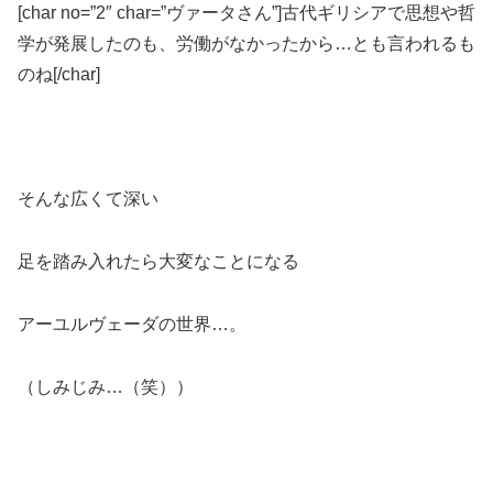
[char no=”2″ char=”ヴァータさん”]古代ギリシアで思想や哲
学が発展したのも、労働がなかったから…とも言われるも
のね[/char]
そんな広くて深い
足を踏み入れたら大変なことになる
アーユルヴェーダの世界…。
（しみじみ…（笑））