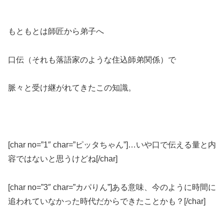
もともとは師匠から弟子へ
口伝（それも落語家のような住込師弟関係）で
脈々と受け継がれてきたこの知識。
[char no=”1″ char=”ピッタちゃん”]…いや口で伝える量と内
容ではないと思うけどね[/char]
[char no=”3″ char=”カパりん”]ある意味、今のように時間に
追われていなかった時代だからできたことかも？[/char]