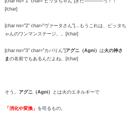
[char no=”1″ char=”ピッタちゃん”]きた――――っ！！
[/char]
[char no=”2″ char=”ヴァータさん”]…もうこれは、ピッタち
ゃんのワンマンステージ。。[/char]
[char no=”3″ char=”カパりん”]
アグニ（Agni
）
は
火の神さ
ま
の名前でもあるんだよね。[/char]
そう。
アグニ（Agni）
とは火のエネルギーで
「消化や変換」
を司るもの。